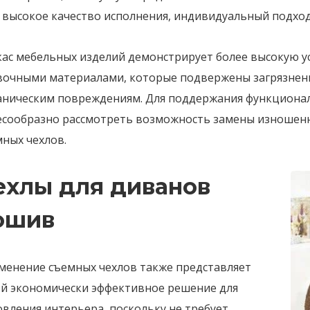
е высокое качество исполнения, индивидуальный подхо
кас мебельных изделий демонстрирует более высокую ус
вочными материалами, которые подвержены загрязнени
аническим повреждениям. Для поддержания функциональ
есообразно рассмотреть возможность замены изношен
ных чехлов.
ехлы для диванов
ошив
менение съемных чехлов также представляет
ой экономически эффективное решение для
вления интерьера, поскольку не требует