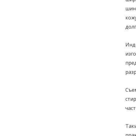
шине
кож
дол
Инд
изго
пре
раз
Съе
стир
част
Таки
пра