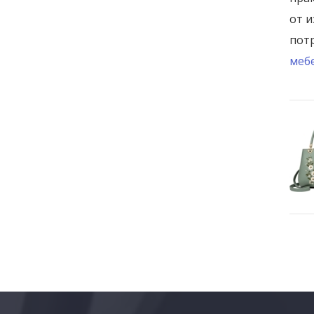
от 
пот
меб