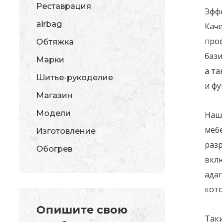
Реставрация
Эфф
airbag
Кач
про
Обтяжка
бази
Марки
а та
Шитье-рукоделие
и ф
Магазин
Модели
Наш
меб
Изготовление
раз
Обогрев
вклю
ада
кот
Опишите свою
Так