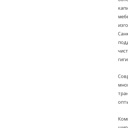
кап
мебе
изго
Сан
под
чист
гиги
Сов
мно
тра
опти
Ком
шир