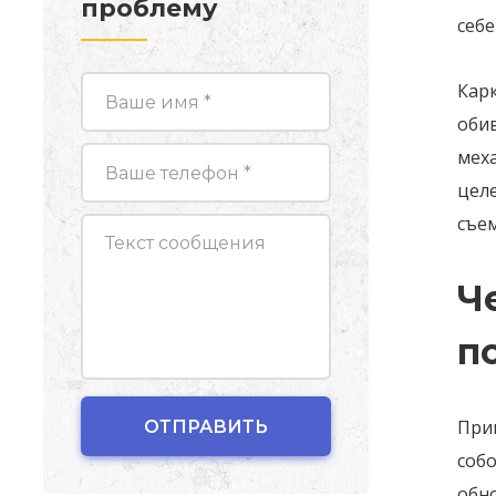
проблему
себ
Кар
оби
мех
цел
съем
Ч
п
При
соб
обно