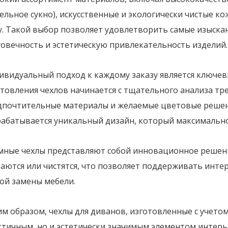
льное сукно), искусственные и экологически чистые к
у. Такой выбор позволяет удовлетворить самые изыска
говечность и эстетическую привлекательность изделий.
ивидуальный подход к каждому заказу является ключев
товления чехлов начинается с тщательного анализа тр
дпочтительные материалы и желаемые цветовые решен
рабатывается уникальный дизайн, который максимально
мные чехлы представляют собой инновационное решени
аются или чистятся, что позволяет поддерживать инте
ой замены мебели.
м образом, чехлы для диванов, изготовленные с учетом
ктичным, но и эстетически значимым элементом интерь