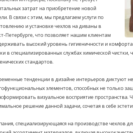
итальных затрат на приобретение новой
ли. В связи с этим, мы предлагаем услуги по
товлению и установке чехлов на диваны в
кт-Петербурге, что позволяет нашим клиентам
держивать высокий уровень гигиеничности и комфорта
ки в специализированных службах химической чистки, 
енических стандартов.
ременные тенденции в дизайне интерьеров диктуют н
гофункциональных элементов, способных не только защи
нсформировать визуальное восприятие пространства. Ч
мальное решение данной задачи, сочетая в себе эстет
пания, специализирующаяся на производстве чехлов для
окий ассортимент материалов, включая высококачеств