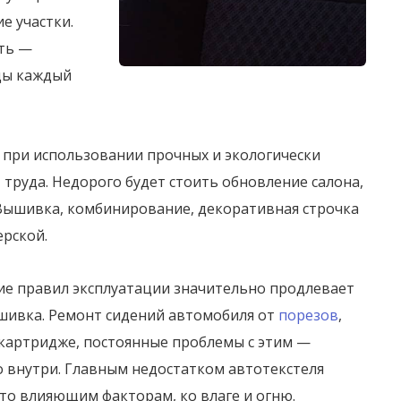
е участки.
ить —
ды каждый
 при использовании прочных и экологически
 труда. Недорого будет стоить обновление салона,
Вышивка, комбинирование, декоративная строчка
ерской.
ие правил эксплуатации значительно продлевает
бшивка. Ремонт сидений автомобиля от
порезов
,
 картридже, постоянные проблемы с этим —
о внутри. Главным недостатком автотекстеля
сто влияющим факторам, ко влаге и огню.