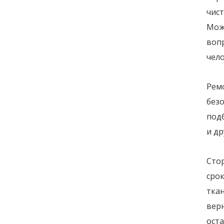
чист
Мож
воп
чело
Рем
безо
под
и д
Сто
сро
ткан
вер
оста