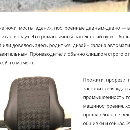
ые ночи, мосты, здания, построенные давным-давно — 
итан воздух. Это романтичный населённый пункт, боль
 или довелось здесь родиться, дизайн салона автомати
зительным. Производители обычно слишком строго относ
кой-то момент.
Прожиги, прорези, 
заставит себя ждать
промышленность то
машиностроения, хо
прошло больше века
обшивки и сейчас. 