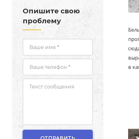
Опишите свою
проблему
Бел
проп
сюда
выра
в ка