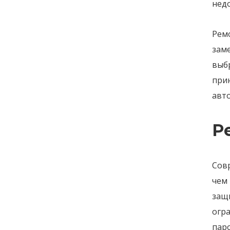
нед
Ремо
зам
выбр
при
авт
Р
Сов
чем 
защ
огр
пар