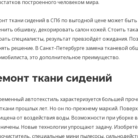
остатков построенного человеком мира.
нт ткани сидений в СПб по выгодной цене может быть 
енить обшивку, декорировать салон кожей. Стоить така
ать специалисты, результат превзойдёт ожидания. Поз
нять решение. В Санкт-Петербурге замена тканевой об
омобилиста, это дополнительное преимущество.
емонт ткани сидений
ременный автотекстиль характеризуется большей проч
ткани прошлых лет. Но он по-прежнему маркий. Поверх
ищена от воздействия воды. Возможности при уборке 
аничены. Новые технологии упрощают задачу. Изобрет
оочиститель, специальные мини пылесосы, сильнодейс