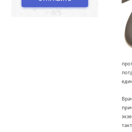
прот
пот
еди
Врач
при
экз
такт