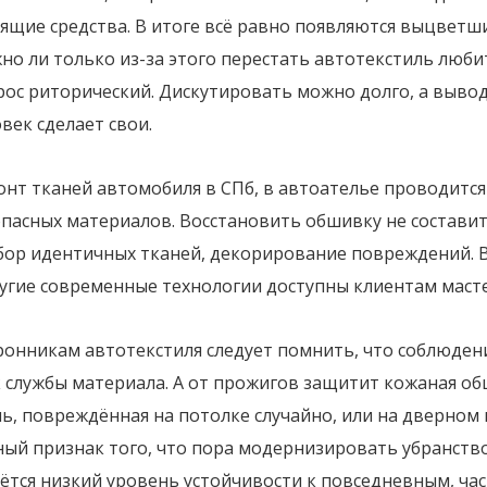
ящие средства. В итоге всё равно появляются выцветши
но ли только из-за этого перестать автотекстиль люб
рос риторический. Дискутировать можно долго, а выво
век сделает свои.
онт тканей автомобиля в СПб, в автоателье проводится
пасных материалов. Восстановить обшивку не составит
бор идентичных тканей, декорирование повреждений. 
ругие современные технологии доступны клиентам маст
ронникам автотекстиля следует помнить, что соблюден
к службы материала. А от прожигов защитит кожаная о
ь, повреждённая на потолке случайно, или на дверном
ный признак того, что пора модернизировать убранств
ётся низкий уровень устойчивости к повседневным, ча