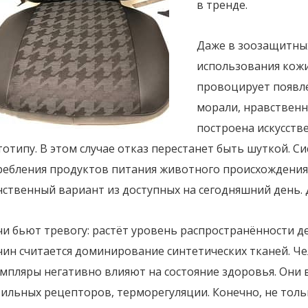
в тренде.
Даже в зоозащитных
использования кожи
провоцирует появле
морали, нравственн
построена искусств
отипу. В этом случае отказ перестанет быть шуткой. 
ребления продуктов питания животного происхождения
нственный вариант из доступных на сегодняшний день. 
и бьют тревогу: растёт уровень распространённости д
чин считается доминирование синтетических тканей. Ч
емпляры негативно влияют на состояние здоровья. Они
ильных рецепторов, терморегуляции. Конечно, не тольк