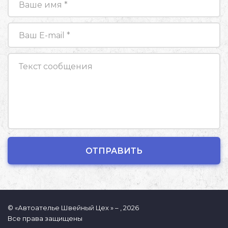
© «Автоателье Швейный Цех » – , 2026
Все права защищены