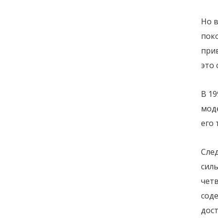
Но в
пок
при
это 
В 1
моде
его 
Сле
сил
четв
сод
дос