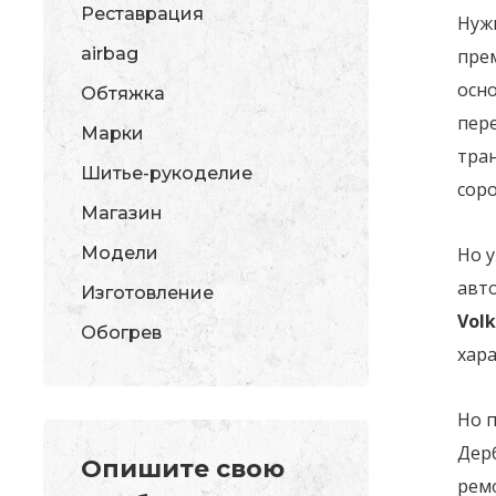
Реставрация
Нужн
airbag
прем
осно
Обтяжка
пер
Марки
тра
Шитье-рукоделие
соро
Магазин
Модели
Но у
авто
Изготовление
Vol
Обогрев
хар
Но п
Дерб
Опишите свою
ремо