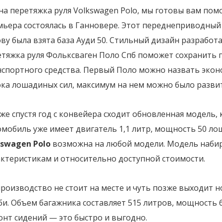
а перетяжка руля Volkswagen Polo, мы готовы вам пом
ьера состоялась в Ганновере. Этот переднеприводный 
ву была взята база Ауди 50. Стильный дизайн разрабо
етяжка руля Фольксваген Поло Спб поможет сохранить
нспортного средства. Первый Поло можно назвать экон
ка лошадиных сил, максимум на нем можно было развит
же спустя год с конвейера сходит обновленная модель, к
мобиль уже имеет двигатель 1,1 литр, мощность 50 ло
kswagen Polo
возможна на любой модели. Модель набир
актеристикам и относительно доступной стоимости.
роизводство не стоит на месте и чуть позже выходит 
и. Объем багажника составляет 515 литров, мощность 
нт сидений — это быстро и выгодно.