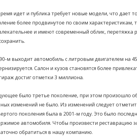
ремя идет и публика требует новые модели, что дает т
оление более продвинутое по своим характеристикам, 
влекательнее и имеют современный облик, перетяжка р
сохранить.
990-м выходит автомобиль с литровым двигателем на 4
рнизируется. Салон и кузов становятся более привлек
тираж достиг отметки 3 миллиона.
дующее было третье поколение, при этом произошло о
ьных изменений не было. Из изменений следует отмети
ертого поколения была в 2001-м году. Это было послед
ержимое автомобиля. Чтобы произвести реставрацию 
таточно обратиться в нашу компанию.