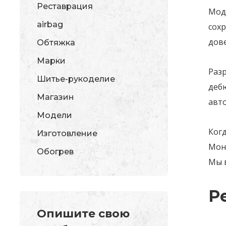
Реставрация
Моде
airbag
сохр
дов
Обтяжка
Марки
Раз
Шитье-рукоделие
дебю
Магазин
авто
Модели
Когд
Изготовление
Мон
Обогрев
Мы 
Р
Опишите свою