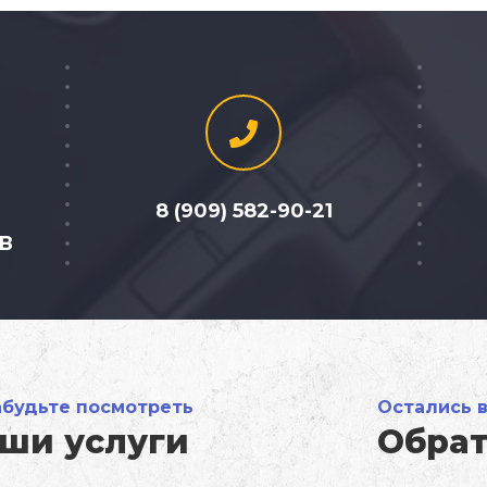
8 (909) 582-90-21
2В
абудьте посмотреть
Остались 
ши услуги
Обрат