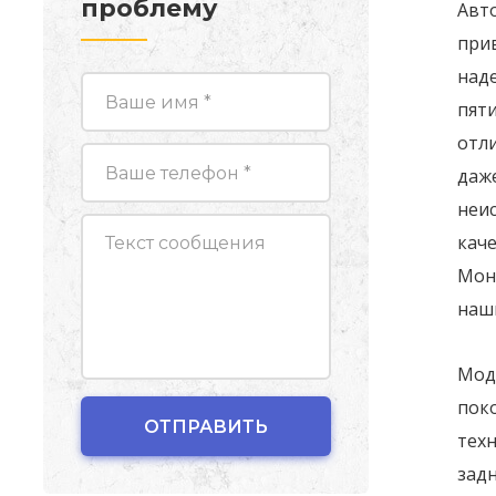
проблему
Авто
при
над
пят
отл
даже
неис
кач
Мон
наш
Мод
поко
техн
задн