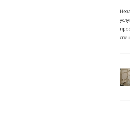
Неза
услу
про
спе